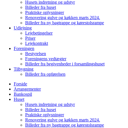
Husets indretning og udstyr
Billeder fra huset
Praktiske oplysninger
Renovering gulve og køkken marts 2024.
Billeder fra ny bagtrappe og kørestolsrampe
Udlejning
Lejebetingelser
Priser
Lejekontrakt
Foreningen
Bestyrelsen
Foreningens vedtægter
Billeder fra begivenheder i forsamlingshuset
Tilbygning
Billeder fra opførelsen
Forside
Arrangementer
Bankospil
Huset
Husets indretning og udstyr
Billeder fra huset
Praktiske oplysninger
Renovering gulve og køkken marts 2024.
Billeder fra ny bagtrappe og kørestolsrampe